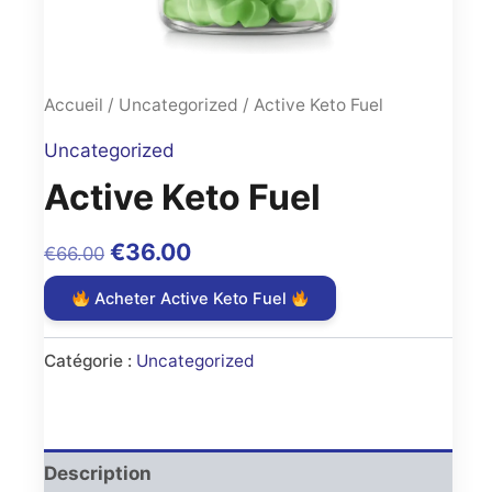
Accueil
/
Uncategorized
/ Active Keto Fuel
Uncategorized
Active Keto Fuel
Original
Current
€
36.00
€
66.00
price
price
Acheter Active Keto Fuel
was:
is:
€66.00.
€36.00.
Catégorie :
Uncategorized
Description