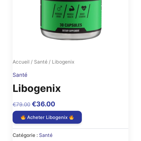
Accueil
/
Santé
/ Libogenix
Santé
Libogenix
Original
Current
€
36.00
€
79.00
price
price
Acheter Libogenix
was:
is:
€79.00.
€36.00.
Catégorie :
Santé