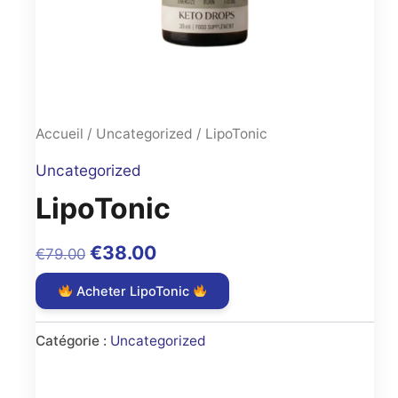
Accueil
/
Uncategorized
/ LipoTonic
Uncategorized
LipoTonic
Original
Current
€
38.00
€
79.00
price
price
Acheter LipoTonic
was:
is:
€79.00.
€38.00.
Catégorie :
Uncategorized