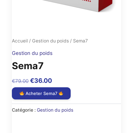
Accueil
/
Gestion du poids
/ Sema7
Gestion du poids
Sema7
Original
Current
€
36.00
€
79.00
price
price
Acheter Sema7
was:
is:
€79.00.
€36.00.
Catégorie :
Gestion du poids