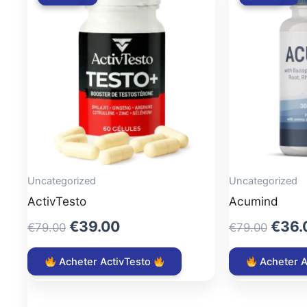
Uncategorized
Uncategorized
ActivTesto
Acumind
Original
Current
Origi
€
39.00
€
36.
€
79.00
€
79.00
price
price
price
was:
is:
was:
Acheter ActivTesto
Acheter 
€79.00.
€39.00.
€79.