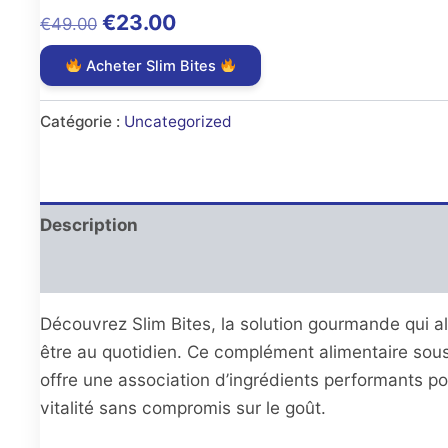
Original
Current
€
23.00
€
49.00
price
price
Acheter Slim Bites
was:
is:
€49.00.
€23.00.
Catégorie :
Uncategorized
Description
Avis (0)
Découvrez Slim Bites, la solution gourmande qui alli
être au quotidien. Ce complément alimentaire so
offre une association d’ingrédients performants po
vitalité sans compromis sur le goût.