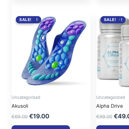
PROMO !
SALE!
PROMO !
SALE!
Uncategorized
Uncategorized
Akusoli
Alpha Drive
Original
Current
Origi
€
19.00
€
49.
€
69.00
€
99.00
price
price
price