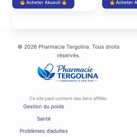
was:
is:
was:
Acheter Akusoli
Acheter A
€69.00.
€19.00.
€99.
© 2026 Pharmacie Tergolina. Tous droits
réservés.
Ce site peut contenir des liens affiliés.
Gestion du poids
Santé
Problèmes d’adultes