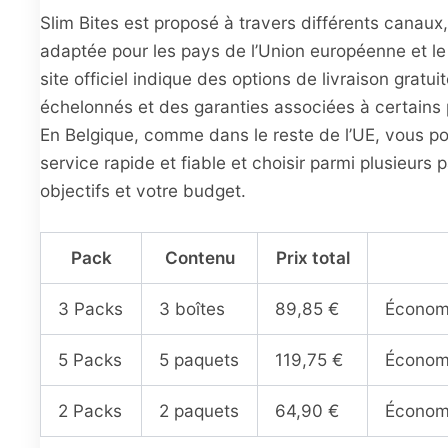
Slim Bites est proposé à travers différents canaux
adaptée pour les pays de l’Union européenne et l
site officiel indique des options de livraison gratu
échelonnés et des garanties associées à certains
En Belgique, comme dans le reste de l’UE, vous po
service rapide et fiable et choisir parmi plusieurs
objectifs et votre budget.
Pack
Contenu
Prix total
3 Packs
3 boîtes
89,85 €
Économ
5 Packs
5 paquets
119,75 €
Économi
2 Packs
2 paquets
64,90 €
Économ