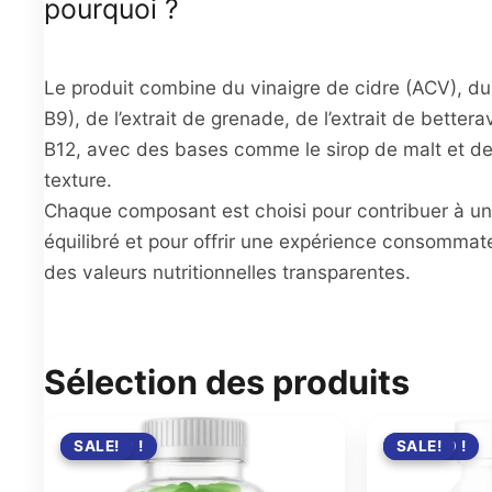
pourquoi ?
Le produit combine du vinaigre de cidre (ACV), du 
B9), de l’extrait de grenade, de l’extrait de better
B12, avec des bases comme le sirop de malt et des
texture.
Chaque composant est choisi pour contribuer à un p
équilibré et pour offrir une expérience consomma
des valeurs nutritionnelles transparentes.
Sélection des produits
PROMO !
SALE!
PROMO !
SALE!