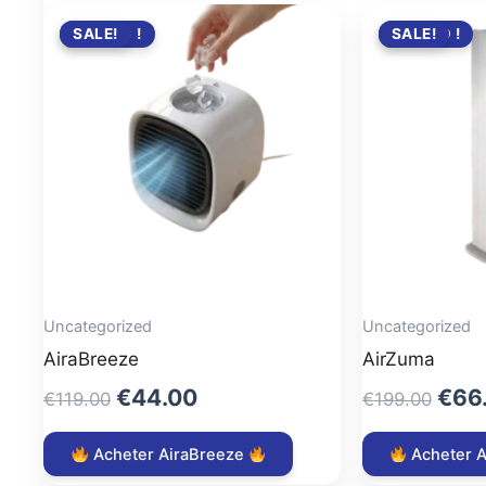
PROMO !
SALE!
PROMO !
SALE!
Uncategorized
Uncategorized
AiraBreeze
AirZuma
Original
Current
Orig
€
44.00
€
66
€
119.00
€
199.00
price
price
pric
was:
is:
was
Acheter AiraBreeze
Acheter 
€119.00.
€44.00.
€199