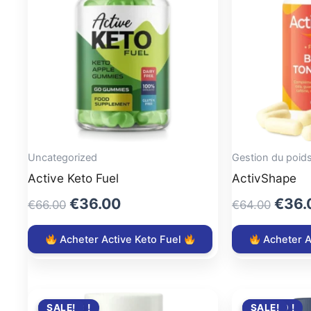
Uncategorized
Gestion du poid
Active Keto Fuel
ActivShape
Original
Current
Origi
€
36.00
€
36.
€
66.00
€
64.00
price
price
price
was:
is:
was:
Acheter Active Keto Fuel
Acheter 
€66.00.
€36.00.
€64.
PROMO !
SALE!
PROMO !
SALE!