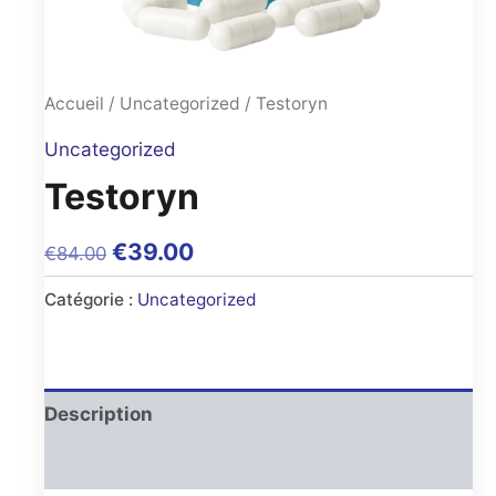
Accueil
/
Uncategorized
/ Testoryn
Uncategorized
Testoryn
Original
Current
€
39.00
€
84.00
price
price
Catégorie :
Uncategorized
was:
is:
€84.00.
€39.00.
Description
Avis (0)