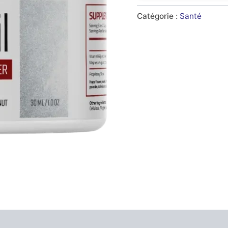
€69.00.
€39.
Catégorie :
Santé